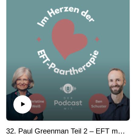
statt Probleme lösen
den Fokus wiederfinden können. Gemeinsam zeigen
22:00 – Phase 2: Bonding – Neue emotionale
wir, weshalb Co-Regulation bei uns selbst beginnt, wie
Erfahrungen ermöglichen
wir bewusste klinische Entscheidungen treffen und
26:45 – Wie echte Lösungen entstehen, ohne den
warum die Bindungsbedeutung oft wichtiger ist als
Content zu bearbeiten
immer neue Geschichten.
31:00 – Der Kern der EFT: Verbindung statt schneller
Anhand eines kleinen Rollenspiels wird deutlich, wie
Lösungen
aus einer Flut von Inhalten wieder emotionale
Mehr über uns
Begegnung entstehen kann – und wie wir Paaren
Ben Schuster – Certified EFT Therapist & Supervisor
helfen können, vom Erzählen ins Erleben zu kommen.
(Austria)🌐 https://eftpaartherapie.at
Eine Folge für alle, die mit Paaren arbeiten und ihre
Christine Weiß – Certified EFT Therapist, Supervisor &
EFT-Praxis noch sicherer, strukturierter und
Trainerin🌐 https://christineweiss.de
bindungsorientierter gestalten möchten.
Wenn euch der Podcast gefällt, freuen wir uns über
Über die Hosts
eine Bewertung, ein Abo und wenn ihr die Folge mit
Christine Weiß ist zertifizierte EFT-Therapeutin,
Kolleg:innen teilt.
Supervisorin und Trainerin nach Sue Johnson. Sie
bildet Therapeut in der Emotionsfokussierten Therapie
aus und bietet Supervisionen sowie Fortbildungen an.
Ben Schuster ist zertifizierter EFT-Therapeut und
32. Paul Greenman Teil 2 – EFT mit Paaren in Gesundheitskrisen
Supervisor nach Sue Johnson. Er begleitet Paare in