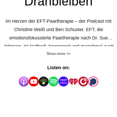
Dranbleiben
Im Herzen der EFT-Paartherapie – der Podcast mit
Christine Weiß und Ben Schuster. EFT, die
emotionsfokussierte Paartherapie nach Dr. Sue
Johnson, ist kraftvoll, bewegend und manchmal auch
Show more >>
richtig herausfordernd. Wir nehmen euch mit – in die
Praxis, in die Theorie, in das, was wirklich wirkt, und
Listen on:
auch in das, was manchmal schwerfällt. Hier könnt
ihr Auftanken, die EFT vertiefen und mit uns
dranbleiben! Wir freuen uns über eure Fragen und
euer Feedback an
imherzendereft(at)gmail.com