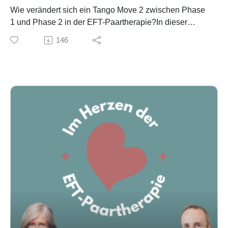
Wie verändert sich ein Tango Move 2 zwischen Phase
1 und Phase 2 in der EFT-Paartherapie?In dieser
Episode machen Tine Weiß und Ben Schuster ein
146
experientielles Rollenspiel mit einem fiktiven Paar
(„Paul und Katrin“) und zeigen live, wie sich dieselbe
Dynamik in unterschiedlichen Phasen des Prozesses
anfühlen kann.
Anhand eines Konflikts über Hochbeete im Garten wird
sichtbar, wie Therapeut:innen in Phase 1 zunächst den
negativen Zyklus verlangsamen, Bindungsbedeutung
herausarbeiten und beide Partner reguliert im Prozess
halten. Später – in Phase 2 – zeigt sich dieselbe
Verletzung mit mehr Reflexionsfähigkeit, mehr
emotionalem Raum und größerer Sicherheit im
Kontakt.
Die Folge beleuchtet sehr praxisnah:
den Unterschied zwischen Phase-1- und Phase-2-
Arbeit