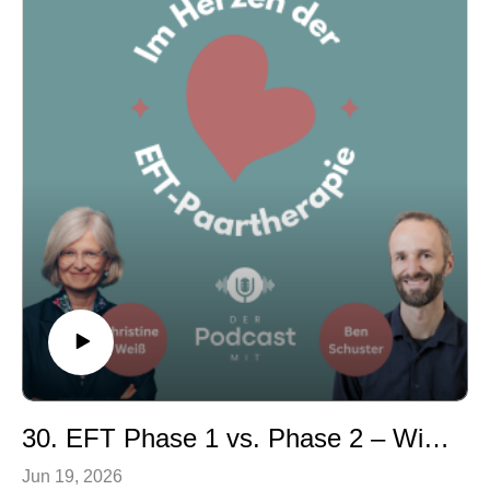
körperlichen Stress verstärken können und wie EFT-
Gruppen für Paare in Gesundheitskrisen aufgebaut
sind.
Chapters
00:00 Einführung & Pauls Weg zur EFT-
Forschung03:32 Warum Beziehungen körperliche
Gesundheit beeinflussen06:48 EFT mit
Herzpatient:innen & Paaren10:26 Bindungsängste
hinter Kritik und Kontrolle12:58 Die Entstehung von
„Healing Hearts Together“15:55 Aufbau der Gruppen &
typische Themen
Links
Healing Hearts Together Programm Dr. Paul Greenman
- Universität du Quebec
Gäste
LinkedIn - https://www.linkedin.com/in/paul-greenman-
63410b24/
30. EFT Phase 1 vs. Phase 2 – Wie sich Tango Move 2 verändert
Jun 19, 2026