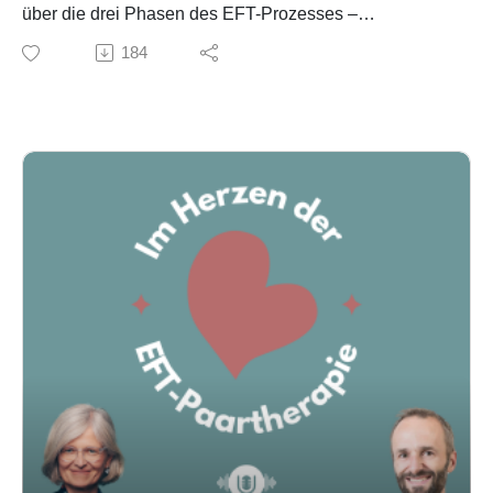
Rückzügler eingebunden wird09:45 Erste emotionale
über die drei Phasen des EFT-Prozesses –
Öffnungen des vermeidenden Partners12:50 Die
Deeskalation, Vertiefung und Integration – und
184
Schritte 5–7: Kernemotionen, Akzeptanz &
besonders über den sensiblen Übergang von Phase 1
Bedürfnisse17:39 Zeitstruktur und Fokus in Phase-2-
zu Phase 2.
Sitzungen22:19 Mit wem arbeiten wir wann? Flexibilität
Woran merken wir, dass ein Paar bereit wird, tiefer zu
in Phase 225:12 Praxisbeispiel: Wenn Sicherheit noch
gehen? Welche Zeichen zeigen mehr Sicherheit, mehr
nicht ganz reicht27:18 Schlüsselsitzungen &
Mentalisierung und mehr emotionale Offenheit? Und
organischer Prozess in Phase 229:51 Warum längere
warum braucht Phase 1 oft viel länger, als viele
Abstände zwischen Sitzungen sinnvoll sein können
Therapeut denken?
Keywords
Die beiden sprechen über Wiederholung, Allianz,
Paartherapie, EFT, Phase 2, Bindung, Verletzlichkeit,
Bindungsrahmen, Schutzmuster und die Bedeutung
Rückzug, Verfolgung, emotionale Sicherheit,
von kleinen Erfahrungen im Alltag. Sie zeigen, warum
Therapiestrategien
der Weg in die Tiefe nicht linear verläuft und weshalb
es in EFT weniger um Schnelligkeit als um genügend
Sicherheit geht.
Eine Folge über Geduld, Prozessvertrauen und die
Kunst, Paare langsam in neue Bindungserfahrungen
zu begleiten.