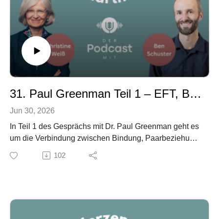
14:00 Klinische Entscheidungen transparent machen
20:35 Rollenspiel: Wie man den Fokus hält
Links
25:10 Bindungsbedeutung statt Inhaltsvalidierung
Healing Hearts Together Programm Dr. Paul Greenman
29:45 Abschluss: Schwierige Stunden gehören dazu
- Universität du Quebec
Gäste
Keywords
LinkedIn - https://www.linkedin.com/in/paul-greenman-
Paartherapie, Bindungsarbeit, Dysregulation, EFT,
63410b24/
therapeutische Strategien, emotionale Regulation,
31. Paul Greenman Teil 1 – EFT, Bindung und Herzkrankheit
Paarcoaching
Jun 30, 2026
In Teil 1 des Gesprächs mit Dr. Paul Greenman geht es
um die Verbindung zwischen Bindung, Paarbeziehung
und körperlicher Gesundheit. Paul erzählt von seiner
102
Zusammenarbeit mit Sue Johnson, seiner Forschung
mit herzkranken Paaren und der Entwicklung des
Programms „Healing Hearts Together“.
Außerdem sprechen wir darüber, wie Krankheit
Bindungsängste aktiviert, warum negative Zyklen