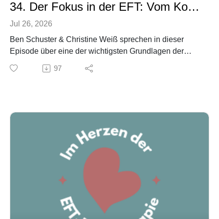
34. Der Fokus in der EFT: Vom Konflikt zur Bindung
Jul 26, 2026
Ben Schuster & Christine Weiß sprechen in dieser
Episode über eine der wichtigsten Grundlagen der
emotionsfokussierten Paartherapie (EFT): Wo liegt
97
eigentlich der Fokus einer EFT-Sitzung?
Viele Therapeut:innen erleben gerade am Anfang eine
große Herausforderung: Zwei Menschen sitzen vor
ihnen, beide haben gute Argumente, konkrete Konflikte
und wünschen sich schnelle Lösungen. Doch in der
EFT folgen wir nicht dem Inhalt des Streits – wir folgen
dem Bindungsprozess.
In dieser Folge sprechen wir darüber,
warum wir nicht beim "Content" stehen bleiben,
wie der negative Zyklus zum eigentlichen Problem
wird,
weshalb Phase 1 der EFT so entscheidend ist,
wie in Phase 2 neue Bindungserfahrungen entstehen,