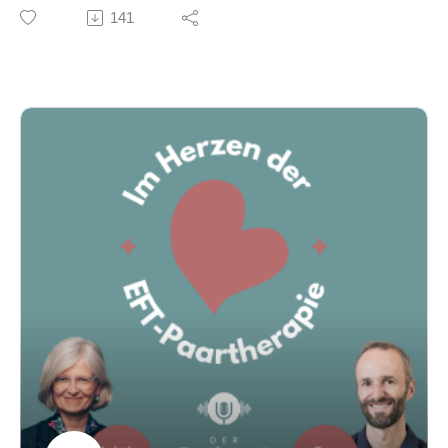
In dieser Episode sprechen wir darüber, warum
141
Toleranzfenster
Supervision ein zentraler Bestandteil des
Kontakt
Lernprozesses in der Emotionsfokussierten
Podcast Fragen & Wünsche -
Paartherapie ist.
imherzendereft@gmail.com
Viele Therapeut:innen erleben Supervision zunächst
Christine Weiß - https://eft-ausbildungszentrum.de/
als herausfordernd:Eigene Videos zeigen,
Ben Schuster - https://www.benschuster.at/
Unsicherheiten sichtbar machen und sich mit
schwierigen Momenten aus der Therapie
Keywords
auseinandersetzen.
Paartherapie, Allianz, EFT, Beziehung, Therapeut,
Doch genau dort entsteht oft das größte Wachstum.
Klient, Beziehung aufbauen, Konfliktmanagement,
Wir sprechen darüber:
emotionale Sicherheit, Therapieerfolg
warum ein sicherer Supervisionsraum entscheidend ist
weshalb Videoaufnahmen ein so kraftvolles
Lernwerkzeug sind
wie du Paare um Zustimmung zu Videoaufnahmen
bitten kannst
wie du Supervision effektiv vorbereitest
und warum Selbstmitgefühl im Lernprozess so wichtig
ist